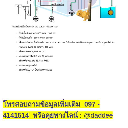
โทรสอบถามข้อมูลเพิ่มเติม 097 -
4141514 หรือคุยทางไลน์
:
@daddee